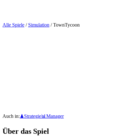
Alle Spiele
Top 25
Vergleich
Blog
Spiel einreichen
Alle Spiele
/
Simulation
/
TownTycoon
·
2
Auch in:
♟
Strategie
📊
Manager
Über das Spiel