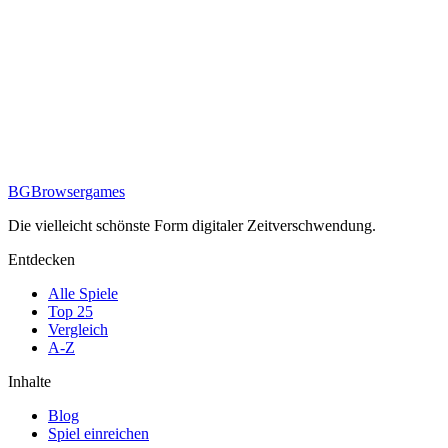
aufgebraucht sind, muss der Spieler Kolonien auf anderen Planeten
besiedeln, wodurch er zwangsläufig auf Widersacher trifft. Das
Spiel läuft rund um die Uhr in Echtzeit, also sollte der Spieler seine
Planeten nicht ungeschützt lassen. Vor Allem dann nicht, wenn er
über einen längeren Zeitraum nicht online ist. Wenn Sie noch neu in
den Universen von OGame sind, haben Sie keine Angst, denn es
wird Wert auf den Schutz von Anfängern gelegt: günstige
Verteidigungsanlagen und weitere Vorteile hält OGame für
Neueinsteiger bereit. Die Universen warten auch neue Spieler.
seit
2002
BG
Browsergames
Die vielleicht schönste Form digitaler Zeitverschwendung.
Entdecken
Alle Spiele
Top 25
Vergleich
A-Z
Inhalte
Blog
Spiel einreichen