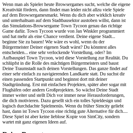
Wenn man als Spieler heute Browsergames sucht, welche die eigene
Kreativität fördern, dann findet man leider nicht allzu viele Spiele
auf dem Browsergamesmarkt. Wenn du dich aber wirklich kreativ
und unterhaltsam auf dem Stadtbausektor austoben willst, dann ist
das Simulations-Browsergame Town Tycoon genau das richtige
Game dafür. Town Tycoon wurde von Jan Winkler programmiert
und hat mehr als eine Chance verdient. Deine eigene Stadt...
beginne Sie zu bauen! Wie wäre es wohl, wenn du der
Bürgermeister Deiner eigenen Stadt wärst? Du könntest alles
entscheiden... eine sehr verlockende Vorstellung, oder? Im
Aufbauspiel Town Tycoon, wird diese Vorstellung zur Realität. Du
schlüpfst in die Rolle des mächtigen Bürgermeisters und baust
Deine Traumstadt nach deinen Vorstellungen. Das ganze findet auf
einer sehr einfach zu navigierenden Landkarte statt. Du suchst dir
einen passenden Startpunkt und beginnst dort mit deiner
Stadtgründung. Erst mit einfachen Projekten, später aber sogar mit
Flughäfen oder andern Großprojekten. So wächst Deine Stadt
immer weiter und stellt Dich vor immer neue Herausforderungen,
die dich motivieren. Dazu gesellt sich ein tolles Spieldesign und
logisch durchdachte Spielmenüs. Wenn du früher Simcity geliebt
hast, dann ist Town Tycoon eine richtig gute Alternative für dich....
Diese Spiel ist aber keine lieblose Kopie von SimCity, sondern
wartet mit ganz eigenen Ideen auf.