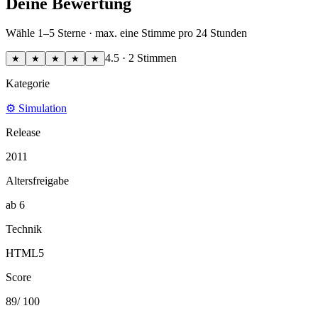
Deine Bewertung
Wähle 1–5 Sterne · max. eine Stimme pro 24 Stunden
4.5
·
2
Stimmen
★
★
★
★
★
Kategorie
⚙
Simulation
Release
2011
Altersfreigabe
ab
6
Technik
HTML5
Score
89
/ 100