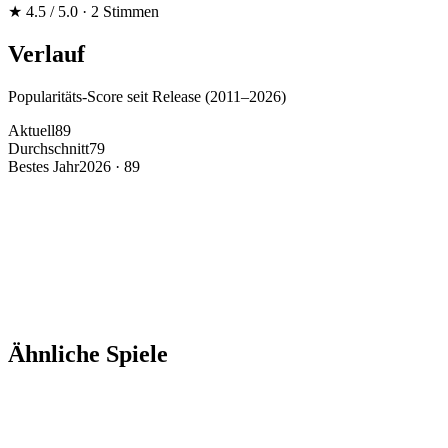
★
4.5
/ 5.0
·
2
Stimmen
Verlauf
Popularitäts-Score seit Release (
2011
–
2026
)
Aktuell
89
Durchschnitt
79
Bestes Jahr
2026 · 89
100
75
50
25
2011
2013
2015
2017
2019
2021
2023
2025
2026
Ähnliche Spiele
Simulation